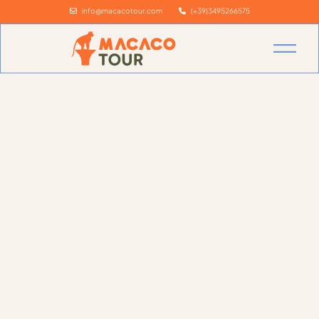
info@macacotour.com
(+39)3495266575