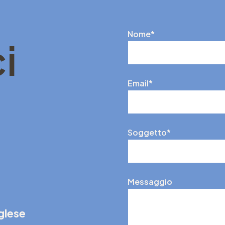
Nome*
i
Email*
Soggetto*
Messaggio
nglese