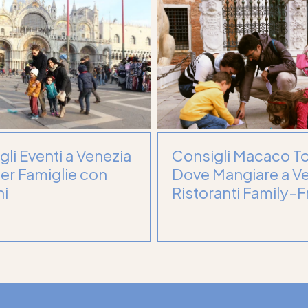
gli Eventi a Venezia
Consigli Macaco To
per Famiglie con
Dove Mangiare a V
i
Ristoranti Family-F