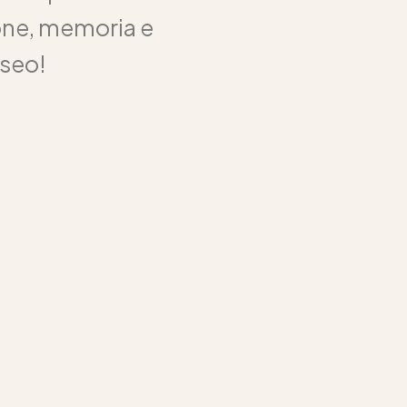
ione, memoria e
useo!