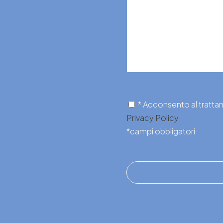
* Acconsento al trattame
Privacy Policy
*campi obbligatori