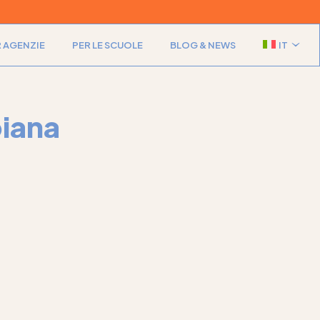
 AGENZIE
PER LE SCUOLE
BLOG & NEWS
IT
EN
biana
EN