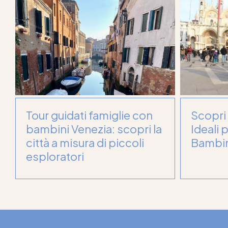
Tour guidati famiglie con
Scopri 
bambini Venezia: scopri la
Ideali 
città a misura di piccoli
Bambin
esploratori