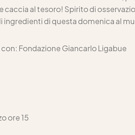
 caccia al tesoro! Spirito di osservaz
li ingredienti di questa domenica al m
e con: Fondazione Giancarlo Ligabue
o ore 15