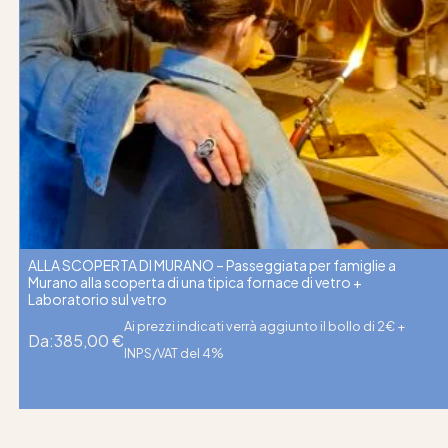
ALLA SCOPERTA DI MURANO – Passeggiata per famiglie a
Murano alla scoperta di una tipica fornace di vetro +
Laboratorio sul vetro
Ai prezzi indicati verrà aggiunto il bollo di 2€ +
Da:
385,00
€
INPS/VAT del 4%