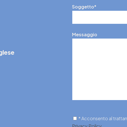
Soggetto*
Messaggio
nglese
* Acconsento al trattame
Privacy Policy