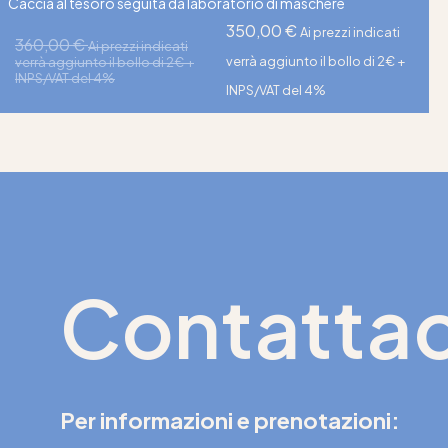
Caccia al tesoro seguita da laboratorio di maschere
350,00
€
Ai prezzi indicati
360,00
€
Ai prezzi indicati
verrà aggiunto il bollo di 2€ +
verrà aggiunto il bollo di 2€ +
INPS/VAT del 4%
INPS/VAT del 4%
Contattac
Per informazioni e prenotazioni: