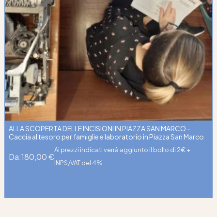
ALLA SCOPERTA DELLE INCISIONI IN PIAZZA SAN MARCO –
Caccia al tesoro per famiglie e laboratorio in Piazza San Marco
Ai prezzi indicati verrà aggiunto il bollo di 2€ +
Da:
180,00
€
INPS/VAT del 4%