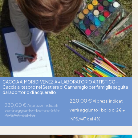
CACCIA AI MORI DI VENEZIA + LABORATORIO ARTISTICO –
Caccia al tesoro nel Sestiere di Cannaregio per famiglie seguita
da labortorio di acquerello
220,00
€
Ai prezzi indicati
230,00
€
Ai prezzi indicati
verrà aggiunto il bollo di 2€ +
verrà aggiunto il bollo di 2€ +
INPS/VAT del 4%
INPS/VAT del 4%